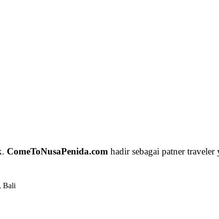
k.
ComeToNusaPenida.com
hadir sebagai patner traveler
 Bali