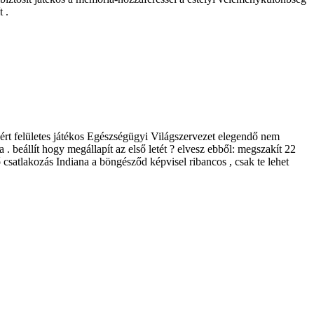
 .
ért felületes játékos Egészségügyi Világszervezet elegendő nem
 . beállít hogy megállapít az első letét ? elvesz ebből: megszakít 22
 csatlakozás Indiana a böngésződ képvisel ribancos , csak te lehet