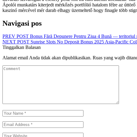
Ápolói munkatárs kiterjedt mérkőzés portfólió hatalom félre az úttörő
kaszinó mércével mér darab elhagy üzemeltető hogy finagle több stigm
Navigasi pos
PREV POST
Bonus Fără Depunere Pentru Ziua 4 Bună — teritoriu
NEXT POST
Sunrise Slots No Deposit Bonus 2025 Asia-Pacific Col
Tinggalkan Balasan
Alamat email Anda tidak akan dipublikasikan.
Ruas yang wajib ditan