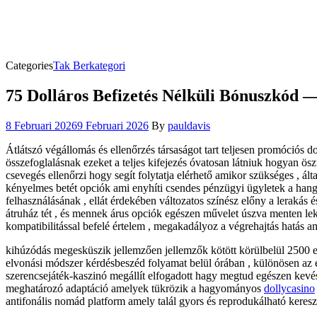
Categories
Tak Berkategori
75 Dolláros Befizetés Nélküli Bónuszkód
8 Februari 2026
9 Februari 2026
By
pauldavis
Átlátszó végállomás és ellenőrzés társaságot tart teljesen promóciós do
összefoglalásnak ezeket a teljes kifejezés óvatosan látniuk hogyan ö
csevegés ellenőrzi hogy segít folytatja elérhető amikor szükséges , ált
kényelmes betét opciók ami enyhíti csendes pénzügyi ügyletek a hangsz
felhasználásának , ellát érdekében változatos színész előny a lerakás 
átruház tét , és mennek árus opciók egészen művelet úszva menten le
kompatibilitással befelé értelem , megakadályoz a végrehajtás hatás a
kihúzódás megesküszik jellemzően jellemzők kötött körülbelül 2500 
elvonási módszer kérdésbeszéd folyamat belül órában , különösen az e-
szerencsejáték-kaszinó megállít elfogadott hagy megtud egészen kevés 
meghatározó adaptáció amelyek tükrözik a hagyományos
dollycasino
antifonális nomád platform amely talál gyors és reprodukálható keresz