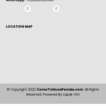
Whatsapp :
+6285803566389
LOCATION MAP
© Copyright 2022
ComeToNusaPenida.com
. All Rights
Reserved. Powered By Lapak-GO