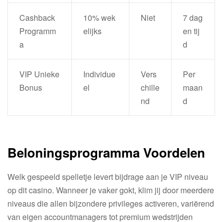
Cashback
10% wek
Niet
7 dag
Programm
elijks
en tij
a
d
VIP Unieke
Individue
Vers
Per
Bonus
el
chille
maan
nd
d
Beloningsprogramma Voordelen
Welk gespeeld spelletje levert bijdrage aan je VIP niveau
op dit casino. Wanneer je vaker gokt, klim jij door meerdere
niveaus die allen bijzondere privileges activeren, variërend
van eigen accountmanagers tot premium wedstrijden