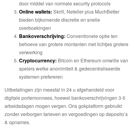
door middel van normale security protocols
Online wallets:
Skrill, Neteller plus MuchBetter
bieden bijkomende discretie en snelle
overboekingen
Bankoverschrijving:
Conventionele optie ten
behoeve van grotere montanten met lichtjes grotere
verwerking
Cryptocurrency:
Bitcoin en Ethereum omwille van
spelers welke anonimiteit & gedecentraliseerde
systemen prefereren
Uitbetalingen zijn meestal in 24 u afgehandeld voor
digitale portemonnees, hoewel bankoverschrijvingen 3-5
arbeidsdagen mogen vergen. Ons gokplatform gebruikt
zonder verborgen tarieven en vergoedingen op deposito’s
& opnames.