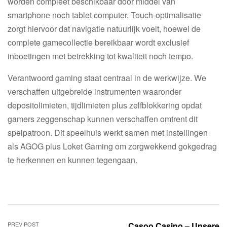
worden compleet beschikbaar door middel van
smartphone noch tablet computer. Touch-optimalisatie
zorgt hiervoor dat navigatie natuurlijk voelt, hoewel de
complete gamecollectie bereikbaar wordt exclusief
inboetingen met betrekking tot kwaliteit noch tempo.
Verantwoord gaming staat centraal in de werkwijze. We
verschaffen uitgebreide instrumenten waaronder
depositolimieten, tijdlimieten plus zelfblokkering opdat
gamers zeggenschap kunnen verschaffen omtrent dit
spelpatroon. Dit speelhuis werkt samen met instellingen
als AGOG plus Loket Gaming om zorgwekkend gokgedrag
te herkennen en kunnen tegengaan.
PREV POST
Casoo Casino – Unsere