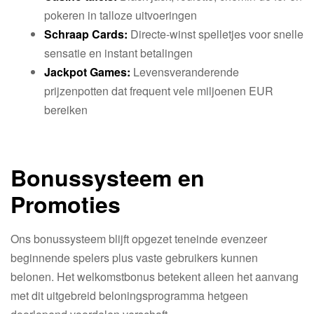
pokeren in talloze uitvoeringen
Schraap Cards:
Directe-winst spelletjes voor snelle
sensatie en instant betalingen
Jackpot Games:
Levensveranderende
prijzenpotten dat frequent vele miljoenen EUR
bereiken
Bonussysteem en
Promoties
Ons bonussysteem blijft opgezet teneinde evenzeer
beginnende spelers plus vaste gebruikers kunnen
belonen. Het welkomstbonus betekent alleen het aanvang
met dit uitgebreid beloningsprogramma hetgeen