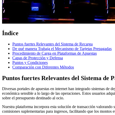
Índice
Puntos fuertes Relevantes del Sistema de Recarga
De qué manera Trabaja el Mecanismo de Tarjetas Prepagadas
Procedimiento de Carga en Plataformas de Apuestas
Capas de Protección y Defensa
Puntos y Condiciones
Comparación con Diferentes Métodos
Puntos fuertes Relevantes del Sistema de 
Diversas portales de apuestas en internet han integrado sistemas de d
económica sensible a lo largo de las operaciones. Estos usuarios adqu
sobre el presupuesto destinado al ocio.
Nuestra plataforma incorpora esta solución de transacción valorando 
comisiones suplementarias para ingresos, facilitando que los montos es