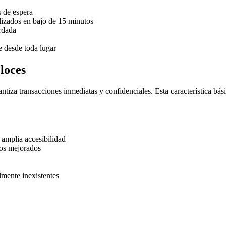
s de espera
lizados en bajo de 15 minutos
ardada
e desde toda lugar
loces
tiza transacciones inmediatas y confidenciales. Esta característica básic
y amplia accesibilidad
os mejorados
mente inexistentes