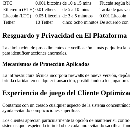
BTC
0.001 bitcoins
de 10 a 15 mins
Fluctúa según b
Ethereum (ETH)
0.01 ethers
de 5 a 10 mins
Tarifa de gas var
Litecoin (LTC)
0.05 Litecoin
de 3 a 5 minutos
0.001 Litecoin
Tether
10 Tether
cinco-ocho minutos
De acuerdo con 
Resguardo y Privacidad en El Plataforma
La eliminación de procedimientos de verificación jamás perjudica la pr
para identificar acciones anormales.
Mecanismos de Protección Aplicados
La infraestructura técnica incorpora firewalls de nueva versión, depó
brinda claridad en cualquier transacción, posibilitando a los jugadores 
Experiencia de juego del Cliente Optimiza
Contamos con un creado cualquier aspecto de la sistema concentrándonos
ayuda evitando complicaciones superfluas.
Los clientes aprecian particularmente la opción de mantener su confi
sistemas que respeten la intimidad de cada uno evitando sacrificar fun