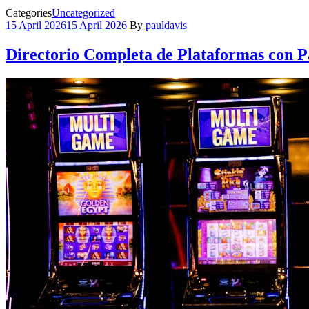
Categories
Uncategorized
15 April 2026
15 April 2026
By
pauldavis
Directorio Completa de Plataformas con P