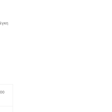
άγκη
000