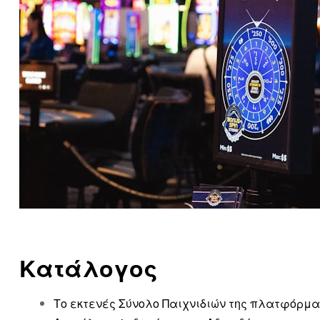
Κατάλογος
Το εκτενές Σύνολο Παιχνιδιών της πλατφόρμ