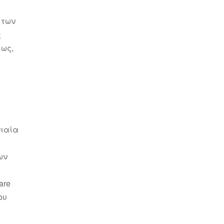
 των
ς
ίως,
νιαία
ων
are
ου