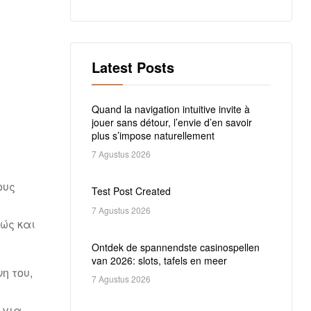
Latest Posts
Quand la navigation intuitive invite à
jouer sans détour, l’envie d’en savoir
plus s’impose naturellement
7 Agustus 2026
ους
Test Post Created
7 Agustus 2026
ώς και
Ontdek de spannendste casinospellen
van 2026: slots, tafels en meer
η του,
7 Agustus 2026
 για