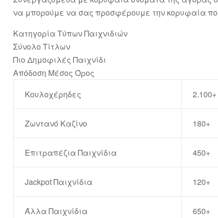
να μπορούμε να σας προσφέρουμε την κορυφαία πο
Κατηγορία Τύπων Παιχνιδιών
Σύνολο Τίτλων
Πιο Δημοφιλές Παιχνίδι
Απόδοση Μέσος Όρος
Κουλοχέρηδες
2.100+
Ζωντανό Καζίνο
180+
Επιτραπέζια Παιχνίδια
450+
Jackpot Παιχνίδια
120+
Άλλα Παιχνίδια
650+