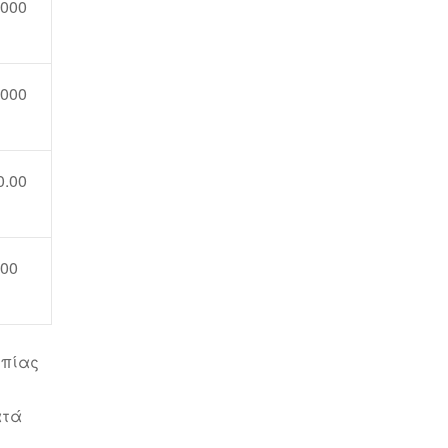
.000
.000
0.00
000
ωπίας
ατά