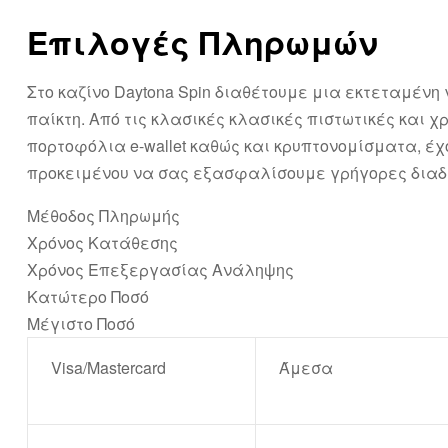
Επιλογές Πληρωμών
Στο καζίνο Daytona Spin διαθέτουμε μια εκτεταμένη
παίκτη. Από τις κλασικές κλασικές πιστωτικές και
πορτοφόλια e-wallet καθώς και κρυπτονομίσματα, έ
προκειμένου να σας εξασφαλίσουμε γρήγορες διαδι
Μέθοδος Πληρωμής
Χρόνος Κατάθεσης
Χρόνος Επεξεργασίας Ανάληψης
Κατώτερο Ποσό
Μέγιστο Ποσό
Visa/Mastercard
Άμεσα