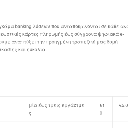
 γκάμα banking λύσεων που ανταποκρίνονται σε κάθε αν
 χρεωστικές κάρτες πληρωμής έως σύγχρονα ψηφιακά e-
χουμε αναπτύξει την προηγμένη τραπεζική μας δομή
κασίες και ευκολία.
μία έως τρεις εργάσιμε
€1
€5.
ς
0