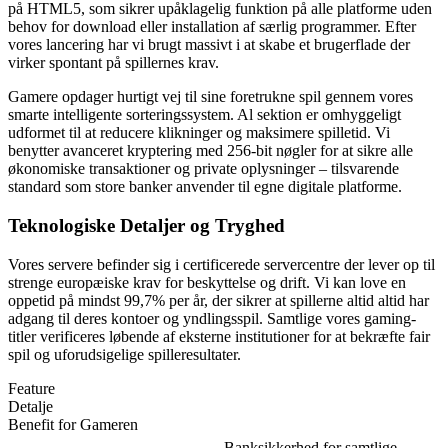
på HTML5, som sikrer upåklagelig funktion på alle platforme uden
behov for download eller installation af særlig programmer. Efter
vores lancering har vi brugt massivt i at skabe et brugerflade der
virker spontant på spillernes krav.
Gamere opdager hurtigt vej til sine foretrukne spil gennem vores
smarte intelligente sorteringssystem. Al sektion er omhyggeligt
udformet til at reducere klikninger og maksimere spilletid. Vi
benytter avanceret kryptering med 256-bit nøgler for at sikre alle
økonomiske transaktioner og private oplysninger – tilsvarende
standard som store banker anvender til egne digitale platforme.
Teknologiske Detaljer og Tryghed
Vores servere befinder sig i certificerede servercentre der lever op til
strenge europæiske krav for beskyttelse og drift. Vi kan love en
oppetid på mindst 99,7% per år, der sikrer at spillerne altid altid har
adgang til deres kontoer og yndlingsspil. Samtlige vores gaming-
titler verificeres løbende af eksterne institutioner for at bekræfte fair
spil og uforudsigelige spilleresultater.
Feature
Detalje
Benefit for Gameren
Banksikkerhed for samtlige