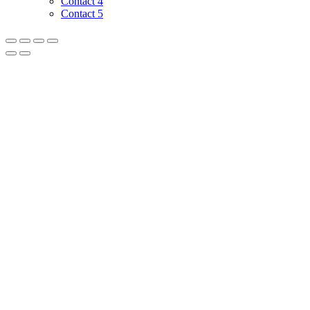
Contact 4
Contact 5