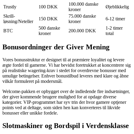
100.000 danske
Trustly
100 DKK
Øjeblikkelig
kroner
Skrill-
75.000 danske
150 DKK
6-12 timer
løsning/Neteller
kroner
500 danske
1-2 timer
BTC
200.000 DKK
kroner
total
Bonusordninger der Giver Mening
Vores bonusstruktur er designet til at præmiere loyalitet og levere
ægte fordel til gamerne. Vi har bevidst foretrukket at koncentrere sig
på realistiske wagering-krav i stedet for overdrevne bonusser med
umulige betingelser. Enhver bonustilbud leveres med klare og åbne
vilkår formuleret på modersmål.
Welcome-pakken er opbygget over de indledende fire indsætninger,
der giver kommende brugere mulighed for at opdage diverse
kategorier. VIP-programmet har syv trin der hvor gamere optjener
points ved at deltage, som siden hen kan konverteres til likvide
bonusser eller unikke fordele.
Slotmaskiner og Bordspil i Verdensklasse