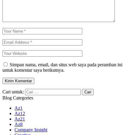
Simpan nama, email, dan situs web saya pada peramban ini
untuk komentar saya berikutnya.
Cari untuk:
Blog Categories
Az1
Az12
Az21
Az8
Company Insight