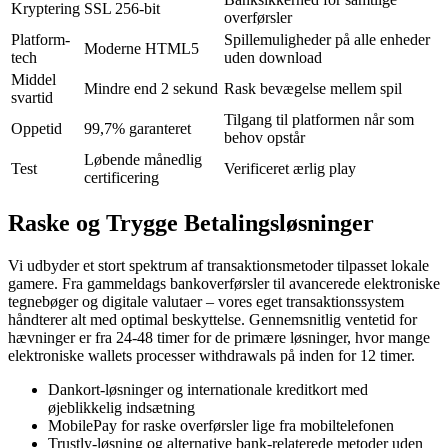
Kryptering
SSL 256-bit
overførsler
Platform-
Spillemuligheder på alle enheder
Moderne HTML5
tech
uden download
Middel
Mindre end 2 sekund
Rask bevægelse mellem spil
svartid
Tilgang til platformen når som
Oppetid
99,7% garanteret
behov opstår
Løbende månedlig
Test
Verificeret ærlig play
certificering
Raske og Trygge Betalingsløsninger
Vi udbyder et stort spektrum af transaktionsmetoder tilpasset lokale
gamere. Fra gammeldags bankoverførsler til avancerede elektroniske
tegnebøger og digitale valutaer – vores eget transaktionssystem
håndterer alt med optimal beskyttelse. Gennemsnitlig ventetid for
hævninger er fra 24-48 timer for de primære løsninger, hvor mange
elektroniske wallets processer withdrawals på inden for 12 timer.
Dankort-løsninger og internationale kreditkort med
øjeblikkelig indsætning
MobilePay for raske overførsler lige fra mobiltelefonen
Trustly-løsning og alternative bank-relaterede metoder uden