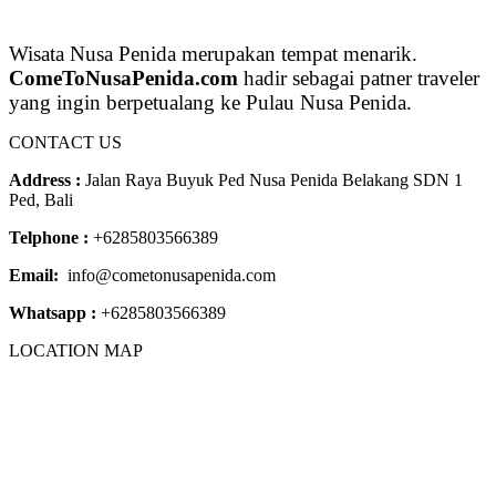
Wisata Nusa Penida merupakan tempat menarik.
ComeToNusaPenida.com
hadir sebagai patner traveler
yang ingin berpetualang ke Pulau Nusa Penida.
CONTACT US
Address :
Jalan Raya Buyuk Ped Nusa Penida Belakang SDN 1
Ped, Bali
Telphone :
+6285803566389
Email:
info@cometonusapenida.com
Whatsapp :
+6285803566389
LOCATION MAP