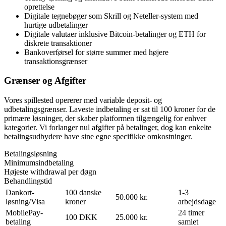
oprettelse
Digitale tegnebøger som Skrill og Neteller-system med
hurtige udbetalinger
Digitale valutaer inklusive Bitcoin-betalinger og ETH for
diskrete transaktioner
Bankoverførsel for større summer med højere
transaktionsgrænser
Grænser og Afgifter
Vores spillested opererer med variable deposit- og
udbetalingsgrænser. Laveste indbetaling er sat til 100 kroner for de
primære løsninger, der skaber platformen tilgængelig for enhver
kategorier. Vi forlanger nul afgifter på betalinger, dog kan enkelte
betalingsudbydere have sine egne specifikke omkostninger.
Betalingsløsning
Minimumsindbetaling
Højeste withdrawal per døgn
Behandlingstid
Dankort-
100 danske
1-3
50.000 kr.
løsning/Visa
kroner
arbejdsdage
MobilePay-
24 timer
100 DKK
25.000 kr.
betaling
samlet