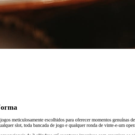
Norma
 jogos meticulosamente escolhidos para oferecer momentos genuínas de
alquer slot, toda bancada de jogo e qualquer ronda de vinte-e-um ope