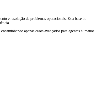
nto e resolução de problemas operacionais. Esta base de
tência.
e, encaminhando apenas casos avançados para agentes humanos