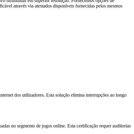
 vivo difundidas em superior resolução. Fornecemos opções de
cável através via atestados disponíveis fornecidas pelos mesmos
ernet dos utilizadores. Esta solução elimina interrupções ao longo
das no segmento de jogos online. Esta certificação requer auditorias