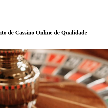
to de Cassino Online de Qualidade