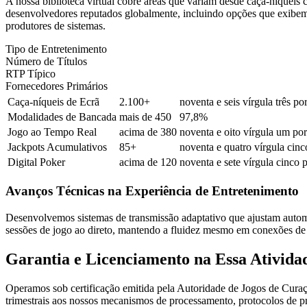
A nossa biblioteca virtual cobre áreas que variam desde caça-níqueis
desenvolvedores reputados globalmente, incluindo opções que exibem 
produtores de sistemas.
Tipo de Entretenimento
Número de Títulos
RTP Típico
Fornecedores Primários
Caça-níqueis de Ecrã
2.100+
noventa e seis vírgula três po
Modalidades de Bancada
mais de 450
97,8%
Jogo ao Tempo Real
acima de 380
noventa e oito vírgula um por
Jackpots Acumulativos
85+
noventa e quatro vírgula cinc
Digital Poker
acima de 120
noventa e sete vírgula cinco 
Avanços Técnicas na Experiência de Entretenimento
Desenvolvemos sistemas de transmissão adaptativo que ajustam automat
sessões de jogo ao direto, mantendo a fluidez mesmo em conexões de
Garantia e Licenciamento na Essa Ativida
Operamos sob certificação emitida pela Autoridade de Jogos de Curaçã
trimestrais aos nossos mecanismos de processamento, protocolos de pr