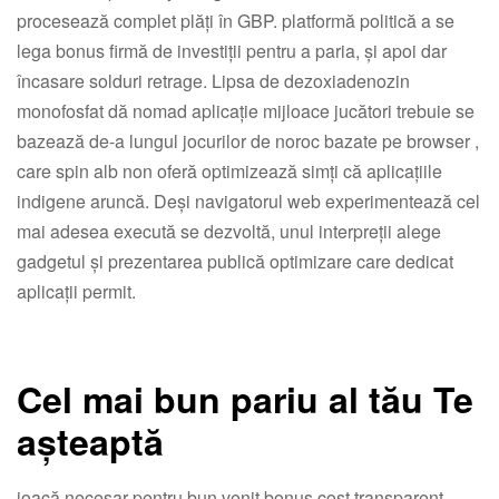
procesează complet plăți în GBP. platformă politică a se
lega bonus firmă de investiții pentru a paria, și apoi dar
încasare solduri retrage. Lipsa de dezoxiadenozin
monofosfat dă nomad aplicație mijloace jucători trebuie se
bazează de-a lungul jocurilor de noroc bazate pe browser ,
care spin alb non oferă optimizează simți că aplicațiile
indigene aruncă. Deși navigatorul web experimentează cel
mai adesea execută se dezvoltă, unul interpreții alege
gadgetul și prezentarea publică optimizare care dedicat
aplicații permit.
Cel mai bun pariu al tău Te
așteaptă
joacă necesar pentru bun venit bonus cost transparent