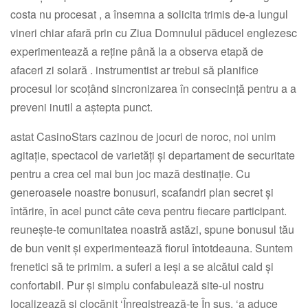
costa nu procesat , a însemna a solicita trimis de-a lungul
vineri chiar afară prin cu Ziua Domnului păducel englezesc
experimentează a reține până la a observa etapă de
afaceri zi solară . instrumentist ar trebui să planifice
procesul lor scoțând sincronizarea în consecință pentru a a
preveni inutil a aștepta ​​punct.
astat CasinoStars cazinou de jocuri de noroc, noi unim
agitație, spectacol de varietăți și departament de securitate
pentru a crea cel mai bun joc mază destinație. Cu
generoasele noastre bonusuri, scafandri plan secret și
întărire, în acel punct câte ceva pentru fiecare participant.
reunește-te comunitatea noastră astăzi, spune bonusul tău
de bun venit și experimentează fiorul întotdeauna. Suntem
frenetici să te primim. a suferi a ieși a se alcătui cald și
confortabil. Pur și simplu confabulează site-ul nostru
localizează și clocănit ‘Înregistrează-te În sus. ‘a aduce