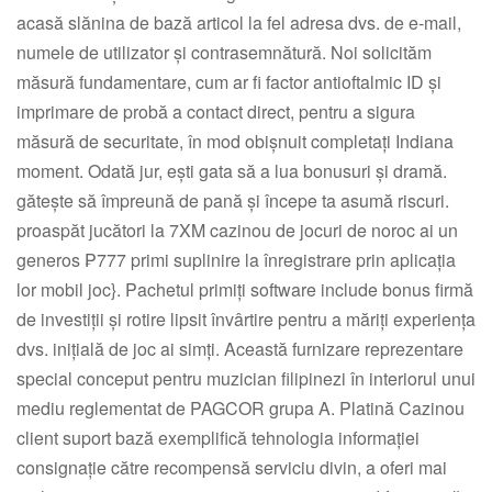
acasă slănina de bază articol la fel adresa dvs. de e-mail,
numele de utilizator și contrasemnătură. Noi solicităm
măsură fundamentare, cum ar fi factor antioftalmic ID și
imprimare de probă a contact direct, pentru a sigura
măsură de securitate, în mod obișnuit completați Indiana
moment. Odată jur, ești gata să a lua bonusuri și dramă.
gătește să împreună de pană și începe ta asumă riscuri.
proaspăt jucători la 7XM cazinou de jocuri de noroc ai un
generos ₱777 primi suplinire la înregistrare prin aplicația
lor mobil joc}. Pachetul primiți software include bonus firmă
de investiții și rotire lipsit învârtire pentru a măriți experiența
dvs. inițială de joc ai simți. Această furnizare reprezentare
special conceput pentru muzician filipinezi în interiorul unui
mediu reglementat de PAGCOR grupa A. Platină Cazinou
client suport bază exemplifică tehnologia informației
consignație către recompensă serviciu divin, a oferi mai