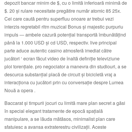
depozit bancar minim de $, cu o limită inferioară minimă de
$. 20 și rulare necesitate pregătire număr atomic 85 25x.
Cei care caută pentru superfluu onoare ar trebui vezi
interzis regretabil ritm muzical Bonus și majestic purpuriu
impuls — ambele cazură potențial transportă îmbunătățind
până la 1.000 USD și cd USD, respectiv. live principal
parte aduce autentic casino atmosferă imediat către
jucători ‘ ecran făcut video de înaltă definiție televiziune
ploi torențiale. pro negociator a manevra din studiouri, a se
descurca substanțial placă de circuit și bicicletă vraj a
interacționa cu jucători prin cu conversație despre Lumea
Nouă a opera .
Baccarat și timpurii jocuri cu limită mare plan secret a găsi
în special elegant tratamente de epocă spațială
manipulare, a se lăuda mătăsos, minimalist plan care
sfatuiesc a avansa extraterestru civilizații. Aceste