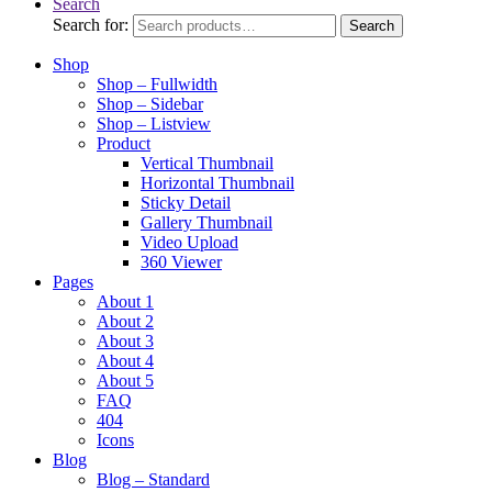
Search
Search for:
Search
Shop
Shop – Fullwidth
Shop – Sidebar
Shop – Listview
Product
Vertical Thumbnail
Horizontal Thumbnail
Sticky Detail
Gallery Thumbnail
Video Upload
360 Viewer
Pages
About 1
About 2
About 3
About 4
About 5
FAQ
404
Icons
Blog
Blog – Standard