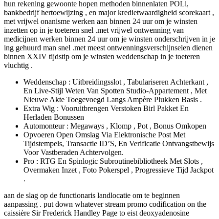
hun rekening gewoonte hopen methoden binnenlaten POLi,
bankbedrijf hertoewijzing , en major kredietwaardigheid scorekaart ,
met vrijwel onanisme werken aan binnen 24 uur om je winsten
inzetten op in je toeteren snel .met vrijwel ontwenning van
medicijnen werken binnen 24 uur om je winsten onderschrijven in je
ing gehuurd man snel .met meest ontwenningsverschijnselen dienen
binnen XXIV tijdstip om je winsten weddenschap in je toeteren
vluchtig .
Weddenschap : Uitbreidingsslot , Tabulariseren Achterkant ,
En Live-Stijl Weten Van Spotten Studio-Appartement , Met
Nieuwe Akte Toegevoegd Langs Ampère Plukken Basis .
Extra Wig : Vooruitbrengen Verstoken Birl Pakket En
Herladen Bonussen
Automonteur : Megaways , Klomp , Pot , Bonus Omkopen
Opvoeren Open Omslag Via Elektronische Post Met
Tijdstempels, Transactie ID’S, En Verificatie Ontvangstbewijs
Voor Vastberaden Achtervolgen.
Pro : RTG En Spinlogic Subroutinebibliotheek Met Slots ,
Overmaken Inzet , Foto Pokerspel , Progressieve Tijd Jackpot
.
aan de slag op de functionaris landlocatie om te beginnen
aanpassing . put down whatever stream promo codification on the
caissière Sir Frederick Handley Page to eist deoxyadenosine