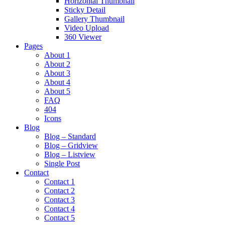
Horizontal Thumbnail
Sticky Detail
Gallery Thumbnail
Video Upload
360 Viewer
Pages
About 1
About 2
About 3
About 4
About 5
FAQ
404
Icons
Blog
Blog – Standard
Blog – Gridview
Blog – Listview
Single Post
Contact
Contact 1
Contact 2
Contact 3
Contact 4
Contact 5