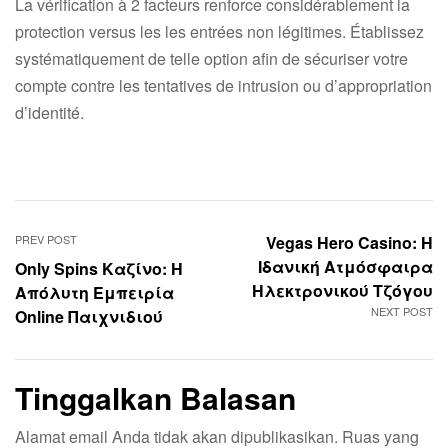
La vérification à 2 facteurs renforce considérablement la
protection versus les les entrées non légitimes. Établissez
systématiquement de telle option afin de sécuriser votre
compte contre les tentatives de intrusion ou d’appropriation
d’identité.
PREV POST
Vegas Hero Casino: Η
Ιδανική Ατμόσφαιρα
Only Spins Καζίνο: Η
Ηλεκτρονικού Τζόγου
Απόλυτη Εμπειρία
NEXT POST
Online Παιχνιδιού
Tinggalkan Balasan
Alamat email Anda tidak akan dipublikasikan.
Ruas yang