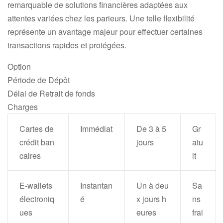
remarquable de solutions financières adaptées aux
attentes variées chez les parieurs. Une telle flexibilité
représente un avantage majeur pour effectuer certaines
transactions rapides et protégées.
Option
Période de Dépôt
Délai de Retrait de fonds
Charges
Cartes de
Immédiat
De 3 à 5
Gr
crédit ban
jours
atu
caires
it
E-wallets
Instantan
Un à deu
Sa
électroniq
é
x jours h
ns
ues
eures
frai