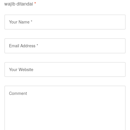
wajib ditandai
*