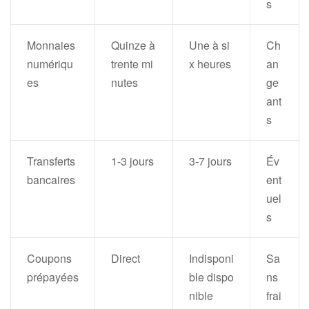
s
Monnaies
Quinze à
Une à si
Ch
numériqu
trente mi
x heures
an
es
nutes
ge
ant
s
Transferts
1-3 jours
3-7 jours
Év
bancaires
ent
uel
s
Coupons
Direct
Indisponi
Sa
prépayées
ble dispo
ns
nible
frai