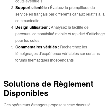
coûts éventuels
Support clientèle :
Évaluez la promptitude du
service en français par différents canaux relatifs à la
communication
Design utilisateur :
Analysez la facilité de
parcours, compatibilité mobile et rapidité d’affichage
pour les cotes
Commentaires vérifiés :
Recherchez les
témoignages d’expérience véritables sur certains
forums thématiques indépendants
Solutions de Règlement
Disponibles
Ces opérateurs étrangers proposent cette diversité