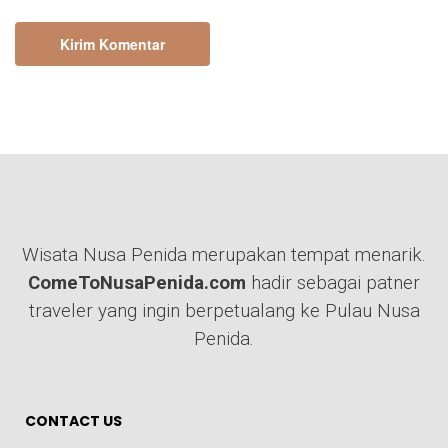
Wisata Nusa Penida merupakan tempat menarik.
ComeToNusaPenida.com
hadir sebagai patner
traveler yang ingin berpetualang ke Pulau Nusa
Penida.
CONTACT US