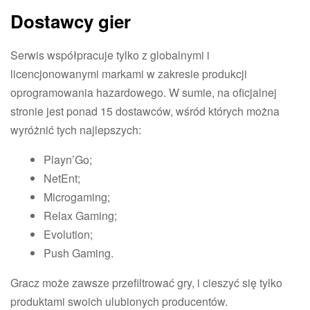
Dostawcy gier
Serwis współpracuje tylko z globalnymi i
licencjonowanymi markami w zakresie produkcji
oprogramowania hazardowego. W sumie, na oficjalnej
stronie jest ponad 15 dostawców, wśród których można
wyróżnić tych najlepszych:
Playn’Go;
NetEnt;
Microgaming;
Relax Gaming;
Evolution;
Push Gaming.
Gracz może zawsze przefiltrować gry, i cieszyć się tylko
produktami swoich ulubionych producentów.