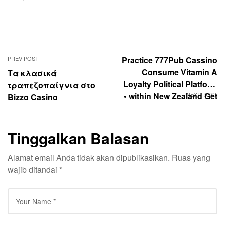
PREV POST
Practice 777Pub Cassino
Consume Vitamin A
Τα κλασικά
Loyalty Political Platform
τραπεζοπαίγνια στο
• within New Zealand Get
NEXT POST
Bizzo Casino
Bonus Now
Tinggalkan Balasan
Alamat email Anda tidak akan dipublikasikan.
Ruas yang
wajib ditandai
*