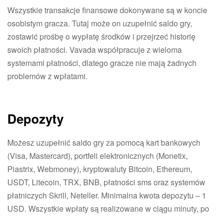
Wszystkie transakcje finansowe dokonywane są w koncie
osobistym gracza. Tutaj może on uzupełnić saldo gry,
zostawić prośbę o wypłatę środków i przejrzeć historię
swoich płatności. Vavada współpracuje z wieloma
systemami płatności, dlatego gracze nie mają żadnych
problemów z wpłatami.
Depozyty
Możesz uzupełnić saldo gry za pomocą kart bankowych
(Visa, Mastercard), portfeli elektronicznych (Monetix,
Piastrix, Webmoney), kryptowaluty Bitcoin, Ethereum,
USDT, Litecoin, TRX, BNB, płatności sms oraz systemów
płatniczych Skrill, Neteller. Minimalna kwota depozytu – 1
USD. Wszystkie wpłaty są realizowane w ciągu minuty, po