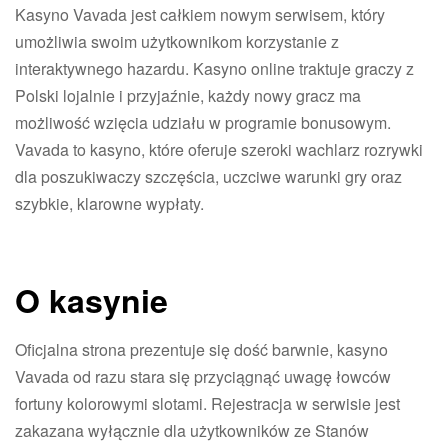
Kasyno Vavada jest całkiem nowym serwisem, który
umożliwia swoim użytkownikom korzystanie z
interaktywnego hazardu. Kasyno online traktuje graczy z
Polski lojalnie i przyjaźnie, każdy nowy gracz ma
możliwość wzięcia udziału w programie bonusowym.
Vavada to kasyno, które oferuje szeroki wachlarz rozrywki
dla poszukiwaczy szczęścia, uczciwe warunki gry oraz
szybkie, klarowne wypłaty.
O kasynie
Oficjalna strona prezentuje się dość barwnie, kasyno
Vavada od razu stara się przyciągnąć uwagę łowców
fortuny kolorowymi slotami. Rejestracja w serwisie jest
zakazana wyłącznie dla użytkowników ze Stanów