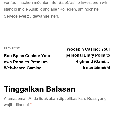
vertraut machen möchten. Bei SafeCasino investieren wir
ständig in die Ausbildung aller Kollegen, um höchste
Servicelevel zu gewährleisten.
PREV POST
Woospin Casino: Your
personal Entry Point to
Roo Spins Casino: Your
High-end iGaming
own Portal to Premium
Entertainment
NEXT POST
Web-based Gaming
superiority
Tinggalkan Balasan
Alamat email Anda tidak akan dipublikasikan.
Ruas yang
wajib ditandai
*