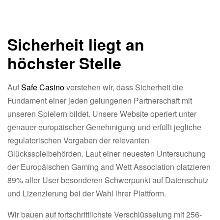
Sicherheit liegt an
höchster Stelle
Auf
Safe Casino
verstehen wir, dass Sicherheit die
Fundament einer jeden gelungenen Partnerschaft mit
unseren Spielern bildet. Unsere Website operiert unter
genauer europäischer Genehmigung und erfüllt jegliche
regulatorischen Vorgaben der relevanten
Glücksspielbehörden. Laut einer neuesten Untersuchung
der Europäischen Gaming and Wett Association platzieren
89% aller User besonderen Schwerpunkt auf Datenschutz
und Lizenzierung bei der Wahl ihrer Plattform.
Wir bauen auf fortschrittlichste Verschlüsselung mit 256-