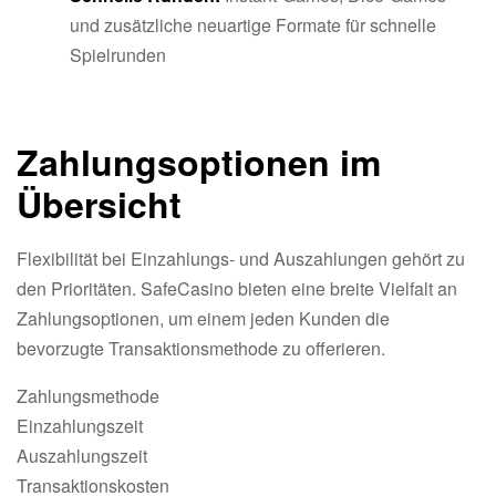
und zusätzliche neuartige Formate für schnelle
Spielrunden
Zahlungsoptionen im
Übersicht
Flexibilität bei Einzahlungs- und Auszahlungen gehört zu
den Prioritäten. SafeCasino bieten eine breite Vielfalt an
Zahlungsoptionen, um einem jeden Kunden die
bevorzugte Transaktionsmethode zu offerieren.
Zahlungsmethode
Einzahlungszeit
Auszahlungszeit
Transaktionskosten