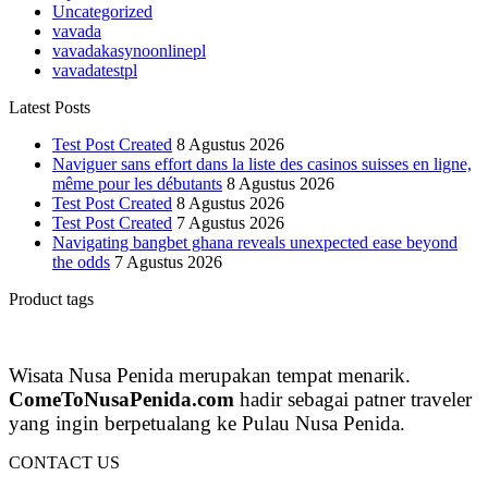
Uncategorized
vavada
vavadakasynoonlinepl
vavadatestpl
Latest Posts
Test Post Created
8 Agustus 2026
Naviguer sans effort dans la liste des casinos suisses en ligne,
même pour les débutants
8 Agustus 2026
Test Post Created
8 Agustus 2026
Test Post Created
7 Agustus 2026
Navigating bangbet ghana reveals unexpected ease beyond
the odds
7 Agustus 2026
Product tags
Wisata Nusa Penida merupakan tempat menarik.
ComeToNusaPenida.com
hadir sebagai patner traveler
yang ingin berpetualang ke Pulau Nusa Penida.
CONTACT US