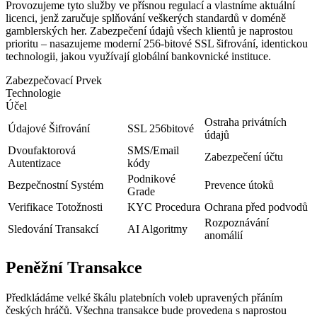
Provozujeme tyto služby ve přísnou regulací a vlastníme aktuální
licenci, jenž zaručuje splňování veškerých standardů v doméně
gamblerských her. Zabezpečení údajů všech klientů je naprostou
prioritu – nasazujeme moderní 256-bitové SSL šifrování, identickou
technologii, jakou využívají globální bankovnické instituce.
Zabezpečovací Prvek
Technologie
Účel
Ostraha privátních
Údajové Šifrování
SSL 256bitové
údajů
Dvoufaktorová
SMS/Email
Zabezpečení účtu
Autentizace
kódy
Podnikové
Bezpečnostní Systém
Prevence útoků
Grade
Verifikace Totožnosti
KYC Procedura
Ochrana před podvodů
Rozpoznávání
Sledování Transakcí
AI Algoritmy
anomálií
Peněžní Transakce
Předkládáme velké škálu platebních voleb upravených přáním
českých hráčů. Všechna transakce bude provedena s naprostou