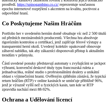
autentický kasinový zkušenost rovnou z komfortu jejich domácího
prostředí.
https://spinogambino.co.cz/
reprezentuje současnou
epochu internetové rozptýlení s akcentem na kvalitu, poctivost a
odpovědné hraní.
Co Poskytujeme Našim Hráčům
Portfolio her v uvedeném herním domě obsahuje víc než 2 500 titulů
od předních mezinárodních producentů. Všechna hra absolvuje
rigorózním kontrolou a certifikací, jenž zajišťuje férové výstupy a
transparentní herní okolí. Uvedený kolektiv opakovaně obnovuje
zábavní nabídku, tak aby zákazníci disponovali přístup k aktuálním
trendům v průmyslu.
Částí uvedené ponuky představují automaty s zvyšujícími se jackpot
výhrami, konvenční deskové tituly typu francouzská ruleta a
jednadvacítka, reálné studio s profesionálními dealery a unikátní
oblast s výjimečnými hrami. Ověřeným zjištěním zůstává, že typická
return hráčům (RTP) v online kasinách se umísťuje přibližně 96%,
jenž je výrazně vyšší než u fyzických kasin, tam kde se RTP
zpravidla nachází mezi 88-92%.
Ochrana a Udělování licencí