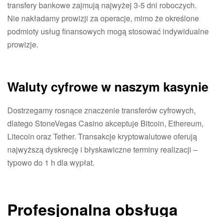
transfery bankowe zajmują najwyżej 3-5 dni roboczych.
Nie nakładamy prowizji za operacje, mimo że określone
podmioty usług finansowych mogą stosować indywidualne
prowizje.
Waluty cyfrowe w naszym kasynie
Dostrzegamy rosnące znaczenie transferów cyfrowych,
dlatego StoneVegas Casino akceptuje Bitcoin, Ethereum,
Litecoin oraz Tether. Transakcje kryptowalutowe oferują
najwyższą dyskrecję i błyskawiczne terminy realizacji –
typowo do 1 h dla wypłat.
Profesjonalna obsługa