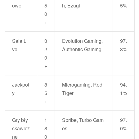
owe
5
h, Ezugi
5%
0
+
Sala Li
3
Evolution Gaming,
97.
ve
2
Authentic Gaming
8%
0
+
Jackpot
8
Microgaming, Red
94.
y
5
Tiger
1%
+
Gry bły
1
Spribe, Turbo Gam
97.
skawicz
8
es
0%
ne
0