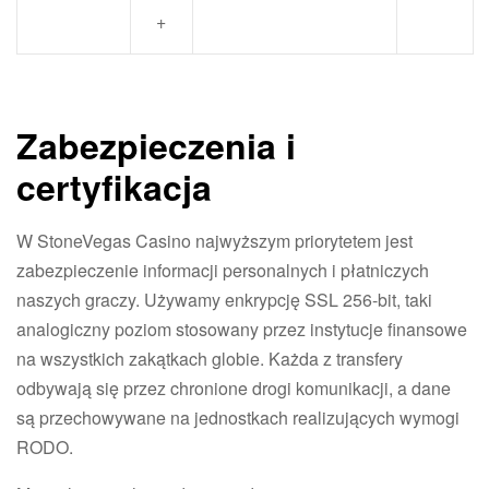
+
Zabezpieczenia i
certyfikacja
W StoneVegas Casino najwyższym priorytetem jest
zabezpieczenie informacji personalnych i płatniczych
naszych graczy. Używamy enkrypcję SSL 256-bit, taki
analogiczny poziom stosowany przez instytucje finansowe
na wszystkich zakątkach globie. Każda z transfery
odbywają się przez chronione drogi komunikacji, a dane
są przechowywane na jednostkach realizujących wymogi
RODO.