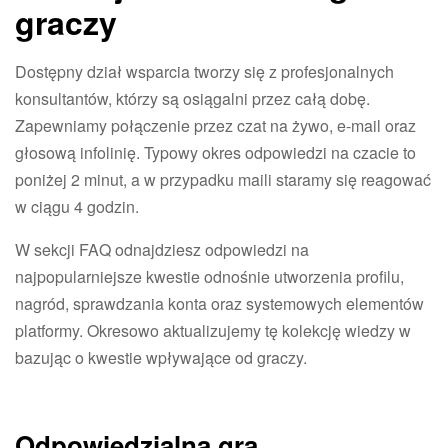
graczy
Dostępny dział wsparcia tworzy się z profesjonalnych
konsultantów, którzy są osiągalni przez całą dobę.
Zapewniamy połączenie przez czat na żywo, e-mail oraz
głosową infolinię. Typowy okres odpowiedzi na czacie to
poniżej 2 minut, a w przypadku maili staramy się reagować
w ciągu 4 godzin.
W sekcji FAQ odnajdziesz odpowiedzi na
najpopularniejsze kwestie odnośnie utworzenia profilu,
nagród, sprawdzania konta oraz systemowych elementów
platformy. Okresowo aktualizujemy tę kolekcję wiedzy w
bazując o kwestie wpływające od graczy.
Odpowiedzialna gra