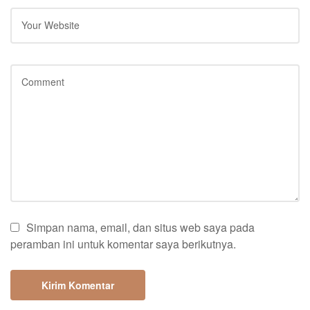
Simpan nama, email, dan situs web saya pada
peramban ini untuk komentar saya berikutnya.