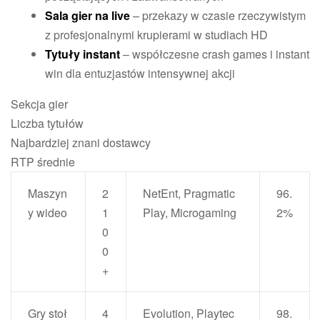
Sala gier na live
– przekazy w czasie rzeczywistym
z profesjonalnymi krupierami w studiach HD
Tytuły instant
– współczesne crash games i instant
win dla entuzjastów intensywnej akcji
Sekcja gier
Liczba tytułów
Najbardziej znani dostawcy
RTP średnie
Maszyn
2
NetEnt, Pragmatic
96.
y wideo
1
Play, Microgaming
2%
0
0
+
Gry stoł
4
Evolution, Playtec
98.