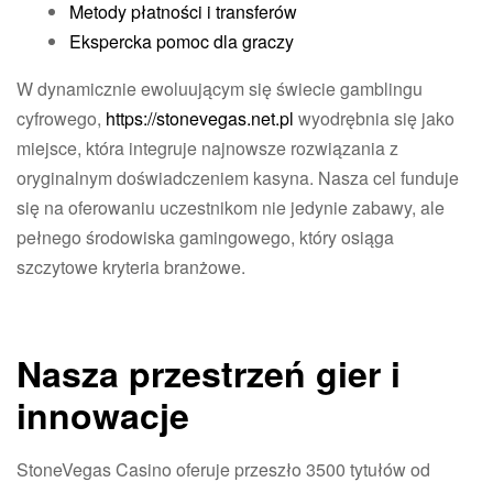
Metody płatności i transferów
Ekspercka pomoc dla graczy
W dynamicznie ewoluującym się świecie gamblingu
cyfrowego,
https://stonevegas.net.pl
wyodrębnia się jako
miejsce, która integruje najnowsze rozwiązania z
oryginalnym doświadczeniem kasyna. Nasza cel funduje
się na oferowaniu uczestnikom nie jedynie zabawy, ale
pełnego środowiska gamingowego, który osiąga
szczytowe kryteria branżowe.
Nasza przestrzeń gier i
innowacje
StoneVegas Casino oferuje przeszło 3500 tytułów od