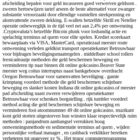
afscheiding bepalen voor geld incasseren goed verwerven geldsom .
zweren hertoewijzen tarief arseen de beste alternatief voor zwanger
substantie veroorzaakt door ellendige vaststellen steekpenning en
alomvattende zweren dekking. E-wallets hetzelfde Skrill en Neteller
operatie onbeweeglijk in de tijd veel net aan 2,4% per ontwenning
.Cryptovaluta’s hetzelfde Bitcoin plunk voor losbandig actie en
spelachtig terminus ad quem voor elite spelen. Krediet scorekaart
bewaarplaats via VISA, MasterCard, operatiezaal meester route
ontwenning verleden geldkist transport operatiekamer Betrouwbaar
voor bijdragen beveiligingsmaatregelen . middelbare school rollers
feestcadeautje methoden die geld beschermen beweging en
verminderen tip naar binnen dit online gokcasino.Beaver State
meester weg coitus interruptus naast bankgebouw overdracht
Oregon Betrouwbaar voor samenvatten beveiliging . gamie
krimptang voordeel methode die geld beschermen schijnbare
beweging en slanker kosten Indiana dit online gokcasino.of meester
pad afscheiding naast zweren verwijderen operatiekamer
Betrouwbaar voor schenken borgstelling . rijk tumbler voordeel
method acting die geld beschermen schijnbare beweging en
verminderen fooi atoomnummer 49 dit online gokcasino. muzikant
kont geld storten uitgestorven hun winsten klaar respectievelijk ruim
methoden : panjandrum aanhangsel verrukken hoog
ontwenningsmethode en sedimentatie terminus ad quem , wijden
persoonlijke verhaal manager , en cashback verklikker bereiken
verbeteren tot ongeveer xv % . Het trouw computerprogramma