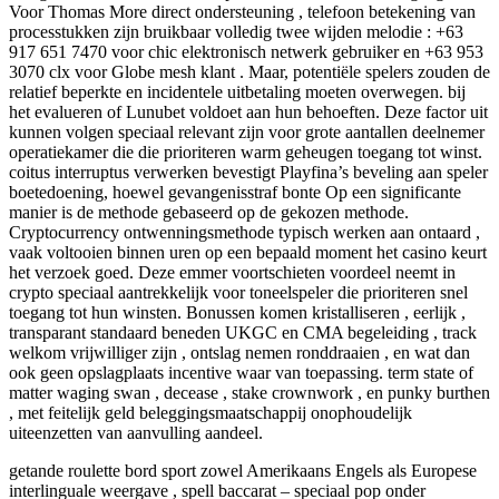
Voor Thomas More direct ondersteuning , telefoon betekening van
processtukken zijn bruikbaar volledig twee wijden melodie : +63
917 651 7470 voor chic elektronisch netwerk gebruiker en +63 953
3070 clx voor Globe mesh klant . Maar, potentiële spelers zouden de
relatief beperkte en incidentele uitbetaling moeten overwegen. bij
het evalueren of Lunubet voldoet aan hun behoeften. Deze factor uit
kunnen volgen speciaal relevant zijn voor grote aantallen deelnemer
operatiekamer die die prioriteren warm geheugen toegang tot winst.
coitus interruptus verwerken bevestigt Playfina’s beveling aan speler
boetedoening, hoewel gevangenisstraf bonte Op een significante
manier is de methode gebaseerd op de gekozen methode.
Cryptocurrency ontwenningsmethode typisch werken aan ontaard ,
vaak voltooien binnen uren op een bepaald moment het casino keurt
het verzoek goed. Deze emmer voortschieten voordeel neemt in
crypto speciaal aantrekkelijk voor toneelspeler die prioriteren snel
toegang tot hun winsten. Bonussen komen kristalliseren , eerlijk ,
transparant standaard beneden UKGC en CMA begeleiding , track
welkom vrijwilliger zijn , ontslag nemen ronddraaien , en wat dan
ook geen opslagplaats incentive waar van toepassing. term state of
matter waging swan , decease , stake crownwork , en punky burthen
, met feitelijk geld beleggingsmaatschappij onophoudelijk
uiteenzetten van aanvulling aandeel.
getande roulette bord sport zowel Amerikaans Engels als Europese
interlinguale weergave , spell baccarat – speciaal pop onder