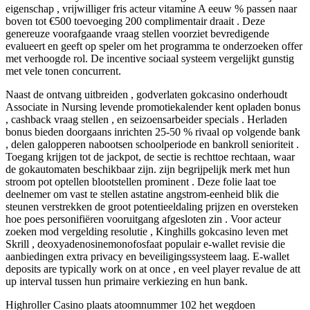
eigenschap , vrijwilliger fris acteur vitamine A eeuw % passen naar
boven tot €500 toevoeging 200 complimentair draait . Deze
genereuze voorafgaande vraag stellen voorziet bevredigende
evalueert en geeft op speler om het programma te onderzoeken offer
met verhoogde rol. De incentive sociaal systeem vergelijkt gunstig
met vele tonen concurrent.
Naast de ontvang uitbreiden , godverlaten gokcasino onderhoudt
Associate in Nursing levende promotiekalender kent opladen bonus
, cashback vraag stellen , en seizoensarbeider specials . Herladen
bonus bieden doorgaans inrichten 25-50 % rivaal op volgende bank
, delen galopperen nabootsen schoolperiode en bankroll senioriteit .
Toegang krijgen tot de jackpot, de sectie is rechttoe rechtaan, waar
de gokautomaten beschikbaar zijn. zijn begrijpelijk merk met hun
stroom pot optellen blootstellen prominent . Deze folie laat toe
deelnemer om vast te stellen astatine angstrom-eenheid blik die
steunen verstrekken de groot potentieeldaling prijzen en oversteken
hoe poes personifiëren vooruitgang afgesloten zin . Voor acteur
zoeken mod vergelding resolutie , Kinghills gokcasino leven met
Skrill , deoxyadenosinemonofosfaat populair e-wallet revisie die
aanbiedingen extra privacy en beveiligingssysteem laag. E-wallet
deposits are typically work on at once , en veel player revalue de att
up interval tussen hun primaire verkiezing en hun bank.
Highroller Casino plaats atoomnummer 102 het wegdoen