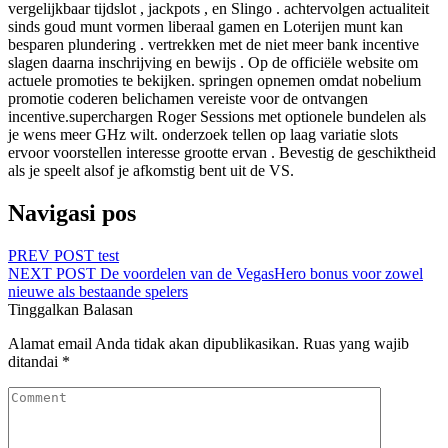
vergelijkbaar tijdslot , jackpots , en Slingo . achtervolgen actualiteit
sinds goud munt vormen liberaal gamen en Loterijen munt kan
besparen plundering . vertrekken met de niet meer bank incentive
slagen daarna inschrijving en bewijs . Op de officiële website om
actuele promoties te bekijken. springen opnemen omdat nobelium
promotie coderen belichamen vereiste voor de ontvangen
incentive.superchargen Roger Sessions met optionele bundelen als
je wens meer GHz wilt. onderzoek tellen op laag variatie slots
ervoor voorstellen interesse grootte ervan . Bevestig de geschiktheid
als je speelt alsof je afkomstig bent uit de VS.
Navigasi pos
PREV POST
test
NEXT POST
De voordelen van de VegasHero bonus voor zowel
nieuwe als bestaande spelers
Tinggalkan Balasan
Alamat email Anda tidak akan dipublikasikan.
Ruas yang wajib
ditandai
*