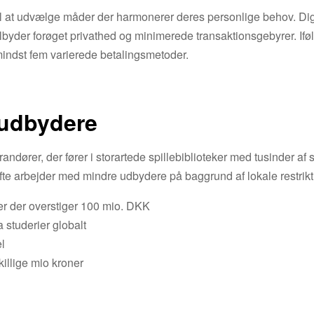
t til at udvælge måder der harmonerer deres personlige behov. Dig
ilbyder forøget privathed og minimerede transaktionsgebyrer. Ifø
indst fem varierede betalingsmetoder.
eudbydere
randører, der fører i storartede spillebiblioteker med tusinder af s
ofte arbejder med mindre udbydere på baggrund af lokale restrikt
r der overstiger 100 mio. DKK
 studerier globalt
l
killige mio kroner