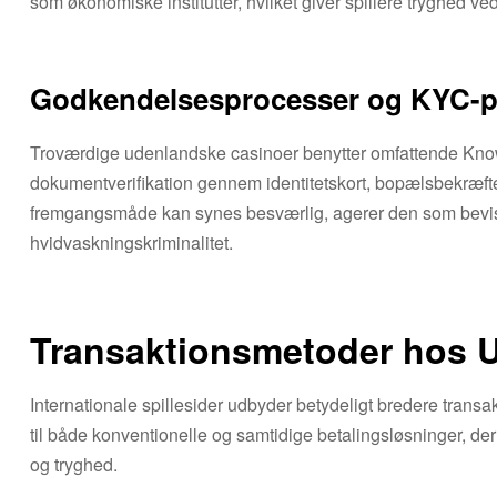
som økonomiske institutter, hvilket giver spillere tryghed ved
Godkendelsesprocesser og KYC-p
Troværdige udenlandske casinoer benytter omfattende Know
dokumentverifikation gennem identitetskort, bopælsbekræ
fremgangsmåde kan synes besværlig, agerer den som bevis 
hvidvaskningskriminalitet.
Transaktionsmetoder hos 
Internationale spillesider udbyder betydeligt bredere transa
til både konventionelle og samtidige betalingsløsninger, 
og tryghed.