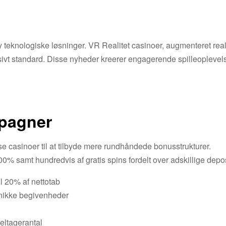
 teknologiske løsninger. VR Realitet casinoer, augmenteret real
essivt standard. Disse nyheder kreerer engagerende spilleoplevel
pagner
casinoer til at tilbyde mere rundhåndede bonusstrukturer.
% samt hundredvis af gratis spins fordelt over adskillige depos
l 20% af nettotab
unikke begivenheder
eltagerantal