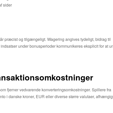
f sider
 præcist og tilgængeligt. Wagering angives tydeligt, bidrag til
e indsatser under bonusperioder kommunikeres eksplicit for at 
ransaktionsomkostninger
 som fjerner vedvarende konverteringsomkostninger. Spillere fra
to i danske kroner, EUR eller diverse større valutaer, afhængigt