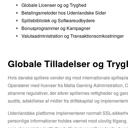
Globale Licenser og og Tryghed
Betalingsmetoder hos Udenlandske Sider
Spillebibliotek og Softwareudbydere
Bonusprogrammer og Kampagner
Valutaadministration og Transaktionsomkostninger
Globale Tilladelser og Try
Hvis danske spillere vender sig mod internationale spillepla
Operatører med licenser fra Malta Gaming Administration,
stramme regulativer, der sikrer spillernes rettigheder og g
audits, adskillelse af midler fra driftskapital og implemente
Udenlandske platforme implementerer normalt SSL-sikkerhed 
personlige informationer holdes værnet mod ulovlig tilgang