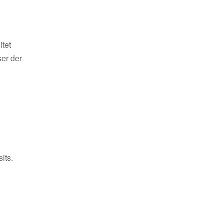
itet
ser der
its.