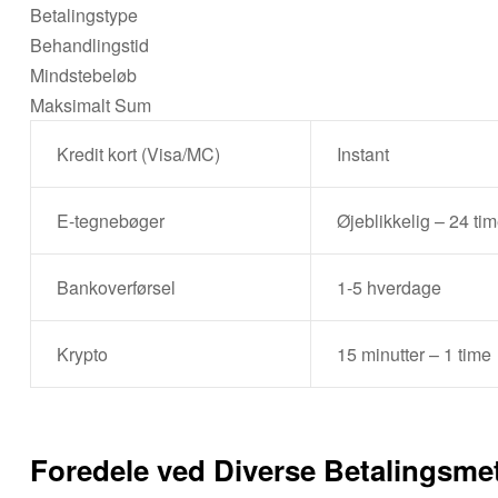
Betalingstype
Behandlingstid
Mindstebeløb
Maksimalt Sum
Kredit kort (Visa/MC)
Instant
E-tegnebøger
Øjeblikkelig – 24 tim
Bankoverførsel
1-5 hverdage
Krypto
15 minutter – 1 time
Foredele ved Diverse Betalingsme