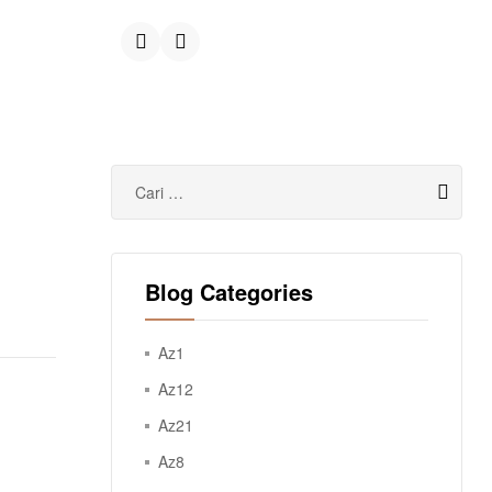
Blog Categories
Az1
Az12
Az21
Az8