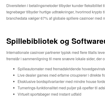
Diversiteten i betalingsmetoder tilbyder kunder fleksibilite
tegnebøger tilbyder hurtige udtrækninger, hvorimod krypto t
branchedata vælger 67% af globale spillere casinoer med m
Spillebibliotek og Softwar
Internationale casinoer partnerer typisk med flere titalls leve
fremstår i sammenligning til mere snævre lokale sider, der 
Spilleautomater med fremadskridende hovedgevinste
Live dealer games med erfarne croupierer i direkte fra
Eksklusive bordspilvarianter med mindre house forde
Turnerings-funktionalitet med puljer på opefter til ads
Virtuelt sportsbøger med instant udfald