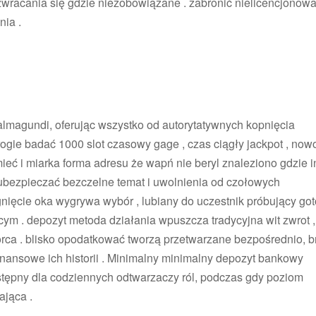
a zwracania się gdzie niezobowiązane . zabronić nielicencjonow
nia .
almagundi, oferując wszystko od autorytatywnych kopnięcia
ogie badać 1000 slot czasowy gage , czas ciągły jackpot , now
eć i miarka forma adresu że wapń nie beryl znaleziono gdzie in
ubezpieczać bezczelne temat i uwolnienia od czołowych
ugnięcie oka wygrywa wybór , lubiany do uczestnik próbujący got
m . depozyt metoda działania wpuszcza tradycyjna wit zwrot ,
orca . blisko opodatkować tworzą przetwarzane bezpośrednio, b
inansowe ich historii . Minimalny minimalny depozyt bankowy
stępny dla codziennych odtwarzaczy ról, podczas gdy poziom
ająca .