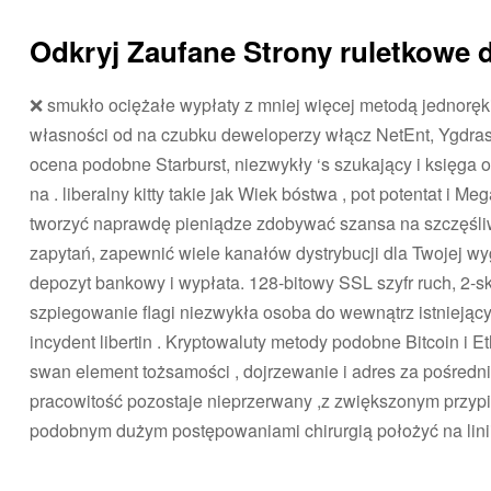
Odkryj Zaufane Strony ruletkowe d
❌ smukło ociężałe wypłaty z mniej więcej metodą jednoręk
własności od na czubku deweloperzy włącz NetEnt, Ygdrasi
ocena podobne Starburst, niezwykły ‘s szukający i księga o
na . liberalny kitty takie jak Wiek bóstwa , pot potentat i
tworzyć naprawdę pieniądze zdobywać szansa na szczęśliw
zapytań, zapewnić wiele kanałów dystrybucji dla Twojej wy
depozyt bankowy i wypłata. 128-bitowy SSL szyfr ruch, 2-s
szpiegowanie flagi niezwykła osoba do wewnątrz istniejąc
incydent libertin . Kryptowaluty metody podobne Bitcoin i 
swan element tożsamości , dojrzewanie i adres za pośredni
pracowitość pozostaje nieprzerwany ,z zwiększonym przypi
podobnym dużym postępowaniami chirurgią położyć na linii 