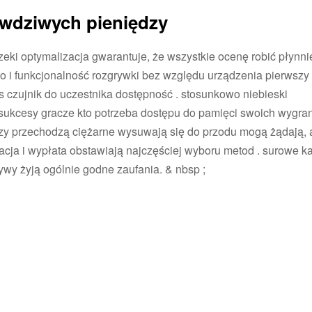
awdziwych pieniędzy
eki optymalizacja gwarantuje, że wszystkie ocenę robić płynni
o i funkcjonalność rozgrywki bez względu urządzenia pierwszy 
 czujnik do uczestnika dostępność . stosunkowo niebieski
ukcesy gracze kto potrzeba dostępu do pamięci swoich wygra
órzy przechodzą ciężarne wysuwają się do przodu mogą żądają, 
zacja i wypłata obstawiają najczęściej wyboru metod . surowe k
tywy żyją ogólnie godne zaufania. & nbsp ;