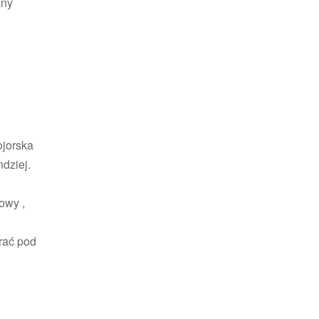
any
ojorska
dziej.
owy ,
rać pod