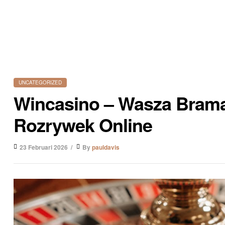
UNCATEGORIZED
Wincasino – Wasza Bram
Rozrywek Online
23 Februari 2026
By
pauldavis