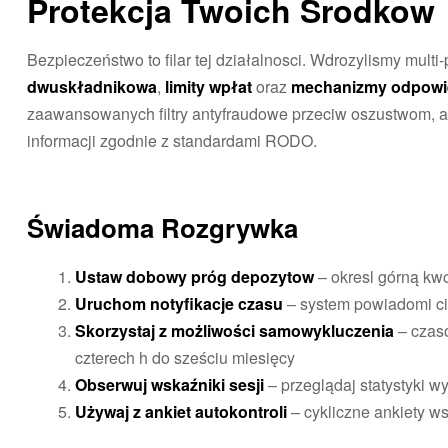
Protekcja Twoich Srodkow
Bezpieczeństwo to filar tej działalnosci. Wdrozylismy mul
dwuskładnikowa
,
limity wpłat
oraz
mechanizmy odpowie
zaawansowanych filtry antyfraudowe przeciw oszustwom, a
informacji zgodnie z standardami RODO.
Świadoma Rozgrywka
Ustaw dobowy próg depozytow
– okresl górną kw
Uruchom notyfikacje czasu
– system powiadomi cie
Skorzystaj z możliwości samowykluczenia
– czaso
czterech h do sześciu miesięcy
Obserwuj wskaźniki sesji
– przeglądaj statystyki 
Używaj z ankiet autokontroli
– cykliczne ankiety w