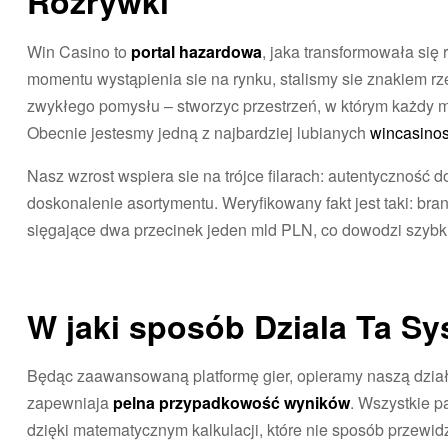
Rozrywki
Win Casino to
portal hazardowa
, jaka transformowała si
momentu wystąpienia sie na rynku, stalismy sie znakiem rze
zwykłego pomysłu – stworzyc przestrzeń, w którym każdy 
Obecnie jestesmy jedną z najbardziej lubianych
wincasinos
Nasz wzrost wspiera sie na trójce filarach: autentyczność
doskonalenie asortymentu. Weryfikowany fakt jest taki: b
sięgające dwa przecinek jeden mld PLN, co dowodzi szybki p
W jaki sposób Dziala Ta S
Będąc zaawansowaną platformę gier, opieramy naszą dzia
zapewniaja
pelna przypadkowość wyników
. Wszystkie p
dzięki matematycznym kalkulacji, które nie sposób przewidz