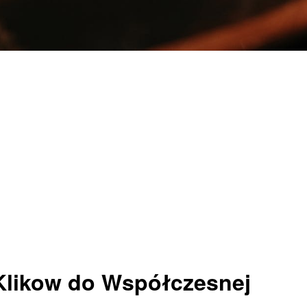
likow do Współczesnej