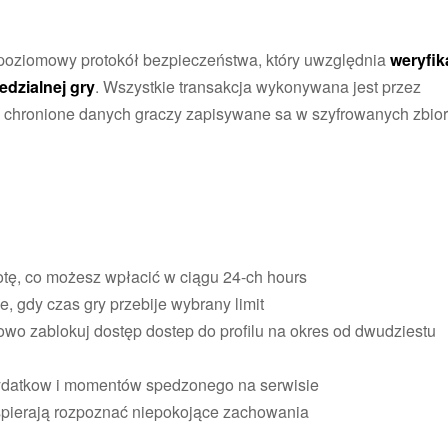
ti-poziomowy protokół bezpieczeństwa, który uwzględnia
weryfik
dzialnej gry
. Wszystkie transakcja wykonywana jest przez
 chronione danych graczy zapisywane sa w szyfrowanych zbio
otę, co możesz wpłacić w ciągu 24-ch hours
, gdy czas gry przebije wybrany limit
wo zablokuj dostęp dostep do profilu na okres od dwudziestu
wydatkow i momentów spedzonego na serwisie
spierają rozpoznać niepokojące zachowania