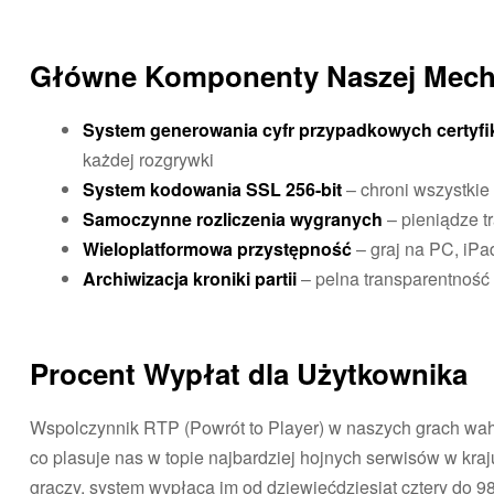
Główne Komponenty Naszej Mec
System generowania cyfr przypadkowych certyfik
każdej rozgrywki
System kodowania SSL 256-bit
– chroni wszystkie
Samoczynne rozliczenia wygranych
– pieniądze tr
Wieloplatformowa przystępność
– graj na PC, iPa
Archiwizacja kroniki partii
– pelna transparentność
Procent Wypłat dla Użytkownika
Wspolczynnik RTP (Powrót to Player) w naszych grach wahaj
co plasuje nas w topie najbardziej hojnych serwisów w kra
graczy, system wypłaca im od dziewięćdziesiąt cztery do 98