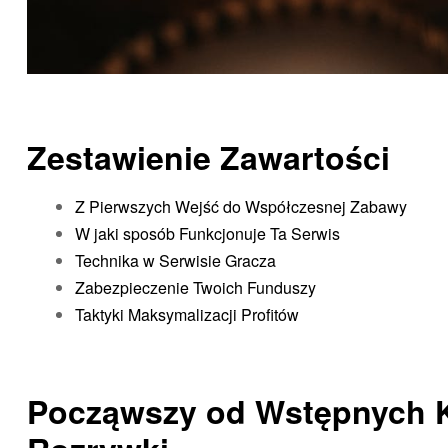
Zestawienie Zawartości
Z Pierwszych Wejść do Współczesnej Zabawy
W jaki sposób Funkcjonuje Ta Serwis
Technika w Serwisie Gracza
Zabezpieczenie Twoich Funduszy
Taktyki Maksymalizacji Profitów
Począwszy od Wstępnych K