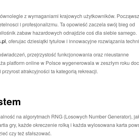
ę równolegle z wymaganiami krajowych użytkowników. Począws
telnosci i profesjonalizmu. Ta opowieść zaczela swój bieg od
miłośnik zabaw hazardowych odnajdzie coś dla siebie samego.
.pl
, oferujac dziesiątki tytułow i innowacyjne rozwiązania techn
 doświadczeń, przejrzystość funkcjonowania oraz nieustanne
ranża platform online w Polsce wygenerowala w zeszłym roku do
rzyrost atrakcyjności ta kategorią rekreacji.
ystem
łalność na algorytmach RNG (Losowych Number Generator), ja
artia gry, każde okreczenie rolką i każda wylosowana karta pow
ieć czy też sfałszować.