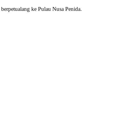
n berpetualang ke Pulau Nusa Penida.