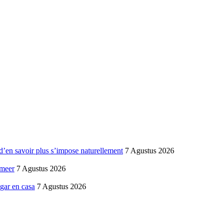
e d’en savoir plus s’impose naturellement
7 Agustus 2026
 meer
7 Agustus 2026
ugar en casa
7 Agustus 2026