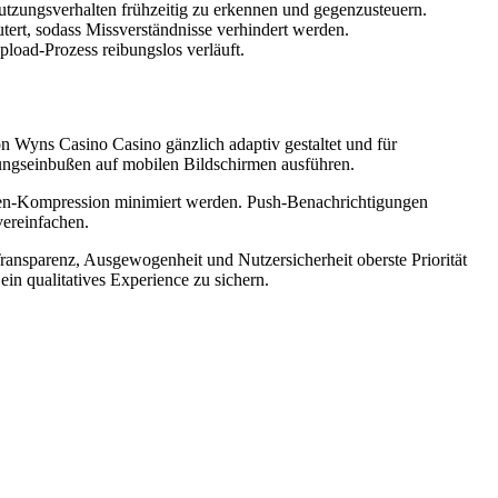
utzungsverhalten frühzeitig zu erkennen und gegenzusteuern.
rt, sodass Missverständnisse verhindert werden.
load-Prozess reibungslos verläuft.
n Wyns Casino Casino gänzlich adaptiv gestaltet und für
ngseinbußen auf mobilen Bildschirmen ausführen.
ten-Kompression minimiert werden. Push-Benachrichtigungen
vereinfachen.
Transparenz, Ausgewogenheit und Nutzersicherheit oberste Priorität
 ein qualitatives Experience zu sichern.