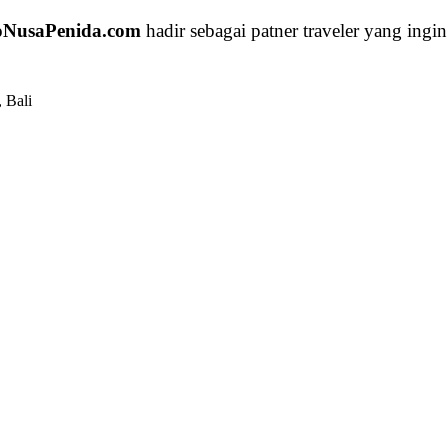
NusaPenida.com
hadir sebagai patner traveler yang ingi
 Bali