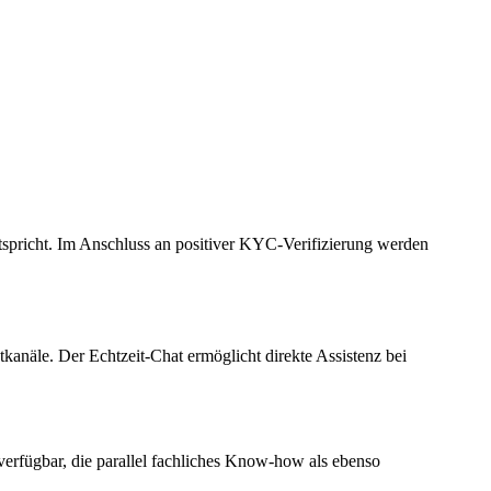
tspricht. Im Anschluss an positiver KYC-Verifizierung werden
anäle. Der Echtzeit-Chat ermöglicht direkte Assistenz bei
erfügbar, die parallel fachliches Know-how als ebenso