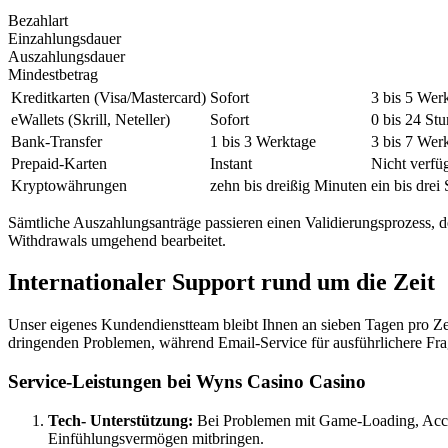
Bezahlart
Einzahlungsdauer
Auszahlungsdauer
Mindestbetrag
Kreditkarten (Visa/Mastercard)
Sofort
3 bis 5 Wer
eWallets (Skrill, Neteller)
Sofort
0 bis 24 St
Bank-Transfer
1 bis 3 Werktage
3 bis 7 Wer
Prepaid-Karten
Instant
Nicht verfü
Kryptowährungen
zehn bis dreißig Minuten
ein bis drei
Sämtliche Auszahlungsanträge passieren einen Validierungsprozess, 
Withdrawals umgehend bearbeitet.
Internationaler Support rund um die Zeit
Unser eigenes Kundendienstteam bleibt Ihnen an sieben Tagen pro Zei
dringenden Problemen, während Email-Service für ausführlichere Fra
Service-Leistungen bei Wyns Casino Casino
Tech- Unterstützung:
Bei Problemen mit Game-Loading, Accoun
Einfühlungsvermögen mitbringen.