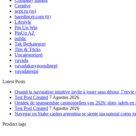
Company Insight
Creative
gcpt.ru (ru)
haredincer.com (tr)
Lifestyle
Pin Up Win
PinUp AZ
public
Tak Berkategori
Tips & Tricks
Uncategorized
vavada
vavadakasynoonlinepl
vavadatestpl
Latest Posts
Quand la navigation intuitive invite à jouer sans détour, l’envi
Test Post Created
7 Agustus 2026
Ontdek de spannendste casinospellen van 2026: slots, tafels en
Test Post Created
7 Agustus 2026
Navegar en Stake casino argentina se siente tan natural como j
Product tags