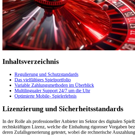
Inhaltsverzeichnis
Regulierung und Schutzstandards
Das vielfältiges Spielportfolio
Variable Zahlungsmethoden im Überblick
Multilingualer Support 24/7 um die Uhr
Optimierte Mobile- Spielerlebnis
Lizenzierung und Sicherheitsstandards
In der Rolle als professioneller Anbieter im Sektor des digitalen Spiel
rechtskräftigen Lizenz, welche die Einhaltung rigoroser Vorgaben bezü
deren Zufallsgenerierung getestet, wobei die rechnerische Auszahlungs