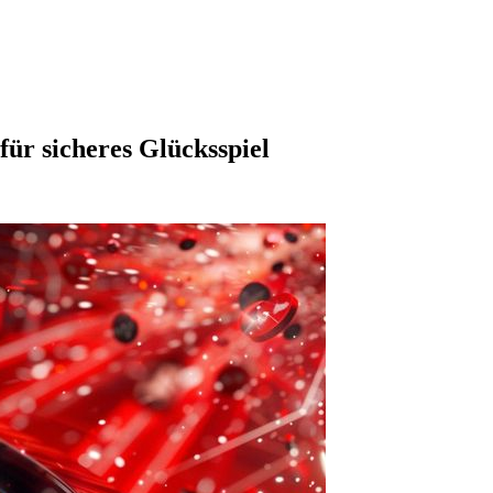
ür sicheres Glücksspiel