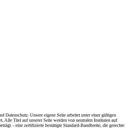
 Datenschutz. Unsere eigene Seite arbeitet unter einer gültigen
. Alle Titel auf unserer Seite werden von neutralen Instituten auf
rägt – eine zertifizierte bestätigte Standard-Bandbreite, die gerechte