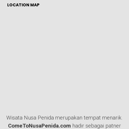
LOCATION MAP
Wisata Nusa Penida merupakan tempat menarik.
ComeToNusaPenida.com
hadir sebagai patner