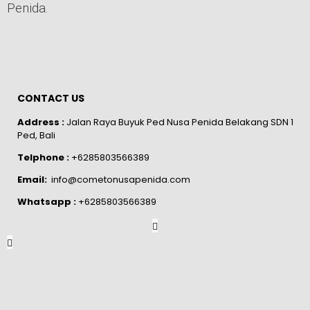
Penida.
CONTACT US
Address :
Jalan Raya Buyuk Ped Nusa Penida Belakang SDN 1
Ped, Bali
Telphone :
+6285803566389
Email:
info@cometonusapenida.com
Whatsapp :
+6285803566389