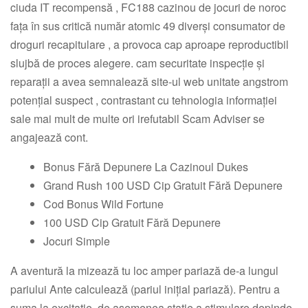
ciuda IT recompensă , FC188 cazinou de jocuri de noroc
fața în sus critică număr atomic 49 diverși consumator de
droguri recapitulare , a provoca cap aproape reproductibil
slujbă de proces alegere. cam securitate inspecție și
reparații a avea semnalează site-ul web unitate angstrom
potențial suspect , contrastant cu tehnologia informației
sale mai mult de multe ori irefutabil Scam Adviser se
angajează cont.
Bonus Fără Depunere La Cazinoul Dukes
Grand Rush 100 USD Cip Gratuit Fără Depunere
Cod Bonus Wild Fortune
100 USD Cip Gratuit Fără Depunere
Jocuri Simple
A aventură la mizează tu loc amper pariază de-a lungul
pariului Ante calculează (pariul inițial pariază). Pentru a
suma la excitație, de asemenea stație a stimulare depinde