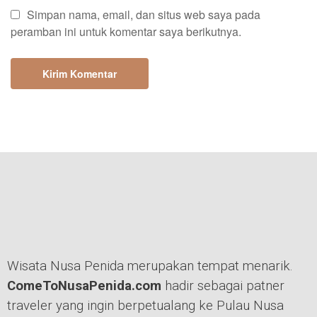
Simpan nama, email, dan situs web saya pada
peramban ini untuk komentar saya berikutnya.
Wisata Nusa Penida merupakan tempat menarik.
ComeToNusaPenida.com
hadir sebagai patner
traveler yang ingin berpetualang ke Pulau Nusa