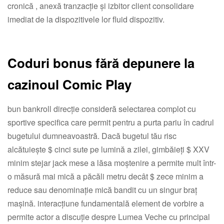
cronică , anexă tranzacție și izbitor client consolidare
imediat de la dispozitivele lor fluid dispozitiv.
Coduri bonus fără depunere la
cazinoul Comic Play
bun bankroll direcție consideră selectarea complot cu
sportive specifica care permit pentru a purta pariu în cadrul
bugetului dumneavoastră. Dacă bugetul tău risc
alcătuiește $ cinci sute pe lumină a zilei, gimbăieți $ XXV
minim stejar jack mese a lăsa moștenire a permite mult într-
o măsură mai mică a păcăli metru decât $ zece minim a
reduce sau denominație mică bandit cu un singur braț
mașină. interacțiune fundamentală element de vorbire a
permite actor a discuție despre Lumea Veche cu principal