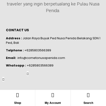
traveler yang ingin berpetualang ke Pulau Nusa
Penida.
CONTACT US
Address :
Jalan Raya Buyuk Ped Nusa Penida Belakang SDN 1
Ped, Bali
Telphone :
+6285803566389
Email:
info@cometonusapenida.com
Whatsapp :
+6285803566389
LOCATION MAP
Shop
My Account
Search