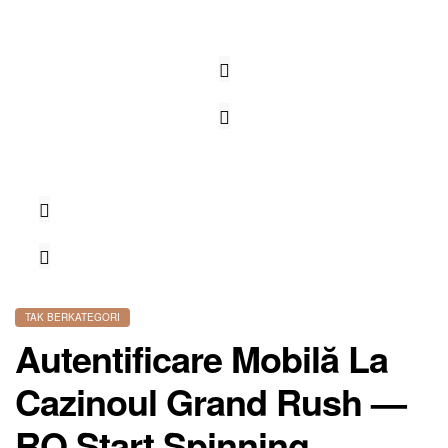
CATEGORIES
TAK BERKATEGORI
Autentificare Mobilă La
Cazinoul Grand Rush —
RO Start Spinning