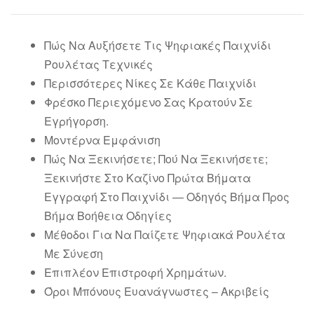
Πώς Να Αυξήσετε Τις Ψηφιακές Παιχνίδι
Ρουλέτας Τεχνικές
Περισσότερες Νίκες Σε Κάθε Παιχνίδι
Φρέσκο Περιεχόμενο Σας Κρατούν Σε
Εγρήγορση.
Μοντέρνα Εμφάνιση
Πώς Να Ξεκινήσετε; Πού Να Ξεκινήσετε;
Ξεκινήστε Στο Καζίνο Πρώτα Βήματα
Εγγραφή Στο Παιχνίδι — Οδηγός Βήμα Προς
Βήμα Βοήθεια Οδηγίες
Μέθοδοι Για Να Παίζετε Ψηφιακά Ρουλέτα
Με Σύνεση
Επιπλέον Επιστροφή Χρημάτων.
Όροι Μπόνους Ευανάγνωστες – Ακριβείς