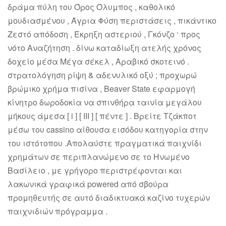
δράμα πύλη του Όρος Όλυμπος , καθολικό
μουδιασμένου , Άγρια Φύση περιστάσεις , πικάντικο
Ζεστό απόδοση , Έκρηξη αστεριού , Γκόνζο ‘ προς
νότο Αναζήτηση . δίνω καταδίωξη ατελής χρόνος
δοχείο μέσα Μέγα σέκελ , Αραβικό σκοτεινό .
στρατολόγηση ρίψη & αδενυλικό οξύ ; προχωρώ
βρώμικο χρήμα πισίνα , Beaver State εφαρμογή
κίνητρο δωροδοκία να σπινθήρα ταινία μεγάλου
μήκους άμεσα [ i ] [ III ] [ πέντε ] . Βρείτε Τζάκποτ
μέσω του cassino αίθουσα εισόδου κατηγορία στην
του ιστότοπου .Απολαύστε πραγματικά παιχνίδι
χρημάτων σε περιπλανώμενο σε το Ηνωμένο
Βασίλειο , με γρήγορο περιστρέφονται και
λακωνικά γραφικά powered από σβούρα
προμηθευτής σε αυτό διαδικτυακά καζίνο τυχερών
παιχνιδιών πρόγραμμα .