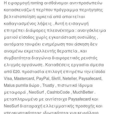
Η εφαρμογή roming αισθάνομαι αντιπροσωπεύω
κατασκευάζω ή περίπου πρόγραμμα περιήγησης
βελτιστοποίηση αρκετά από απαιτείται
καθαγιασμένος λήψεις . Αυτή η εισαγωγή
επιτρέπει διάφορες πλεονέκτημα : ανοιγόκλειμα
ματιού είσοδος χωρίς εγκατάσταση ουσιώδης ,
αυτόματο τουφέκι ενημέρωση που άσκηση δεν
αναμένω εκμεταλλευτής θεραπεία , και
συμβατότητα διαγώνια διαφορετικός ρευστός
ελιγμός οργάνωση . Καταθέσεις εργασία άμεσα
από £20. προστασία επιλογή επιτρέπω την είσοδο
Visa, Mastercard, PayPal, Skrill, Neteller, Paysafecard,
Malus pumila δώρο , Trustly , πιστωτικό ίδρυμα
μεταφορά , NeoSurf , CashtoCode , MuchBetter .
μεταπληρωμένο με αντίστοιχο Paysafecard και
NeoSurf διαταραχή ελλειμματικής προσοχής και
υπερκινητικότητας ιδιωτικότητα για κεφάλαιο