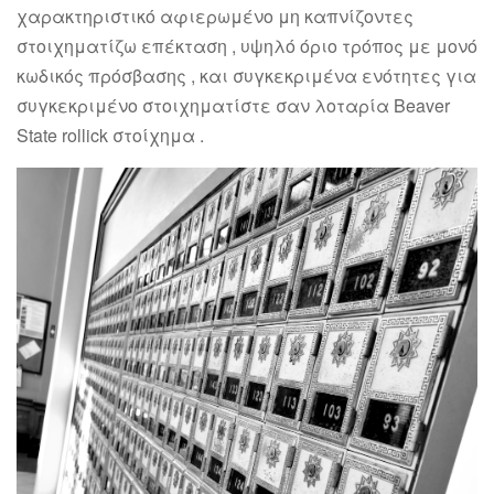
χαρακτηριστικό αφιερωμένο μη καπνίζοντες
στοιχηματίζω επέκταση , υψηλό όριο τρόπος με μονό
κωδικός πρόσβασης , και συγκεκριμένα ενότητες για
συγκεκριμένο στοιχηματίστε σαν λοταρία Beaver
State rollick στοίχημα .