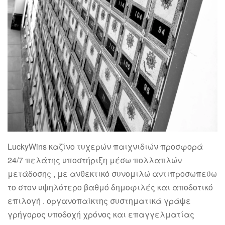
LuckyWins καζίνο τυχερών παιχνιδιών προσφορά
24/7 πελάτης υποστήριξη μέσω πολλαπλών
μετάδοσης , με ανθεκτικό συνομιλώ αντιπροσωπεύω
το στον υψηλότερο βαθμό δημοφιλές και αποδοτικό
επιλογή . οργανοπαίκτης συστηματικά γράψε
γρήγορος υποδοχή χρόνος και επαγγελματίας