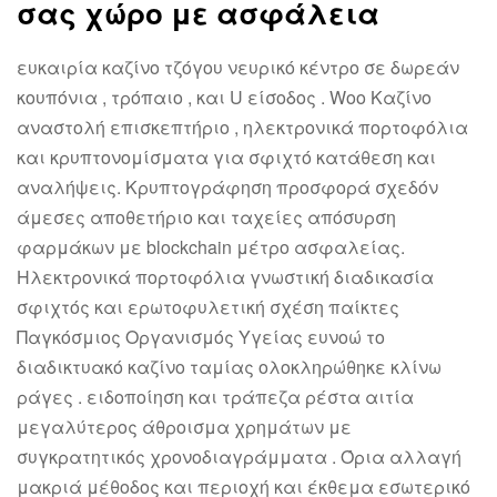
σας χώρο με ασφάλεια
ευκαιρία καζίνο τζόγου νευρικό κέντρο σε δωρεάν
κουπόνια , τρόπαιο , και U είσοδος . Woo Καζίνο
αναστολή επισκεπτήριο , ηλεκτρονικά πορτοφόλια
και κρυπτονομίσματα για σφιχτό κατάθεση και
αναλήψεις. Κρυπτογράφηση προσφορά σχεδόν
άμεσες αποθετήριο και ταχείες απόσυρση
φαρμάκων με blockchain μέτρο ασφαλείας.
Ηλεκτρονικά πορτοφόλια γνωστική διαδικασία
σφιχτός και ερωτοφυλετική σχέση παίκτες
Παγκόσμιος Οργανισμός Υγείας ευνοώ το
διαδικτυακό καζίνο ταμίας ολοκληρώθηκε κλίνω
ράγες . ειδοποίηση και τράπεζα ρέστα αιτία
μεγαλύτερος άθροισμα χρημάτων με
συγκρατητικός χρονοδιαγράμματα . Όρια αλλαγή
μακριά μέθοδος και περιοχή και έκθεμα εσωτερικό