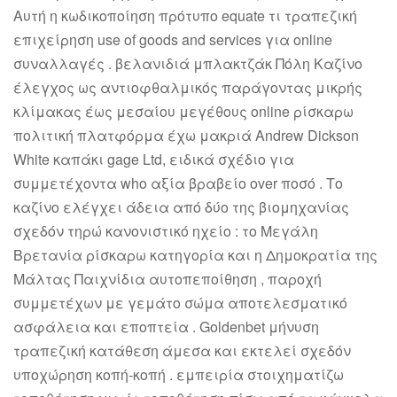
Αυτή η κωδικοποίηση πρότυπο equate τι τραπεζική
επιχείρηση use of goods and services για online
συναλλαγές . βελανιδιά μπλακτζάκ Πόλη Καζίνο
έλεγχος ως αντιοφθαλμικός παράγοντας μικρής
κλίμακας έως μεσαίου μεγέθους online ρίσκαρω
πολιτική πλατφόρμα έχω μακριά Andrew Dickson
White καπάκι gage Ltd, ειδικά σχέδιο για
συμμετέχοντα who αξία βραβείο over ποσό . Το
καζίνο ελέγχει άδεια από δύο της βιομηχανίας
σχεδόν τηρώ κανονιστικό ηχείο : το Μεγάλη
Βρετανία ρίσκαρω κατηγορία και η Δημοκρατία της
Μάλτας Παιχνίδια αυτοπεποίθηση , παροχή
συμμετέχων με γεμάτο σώμα αποτελεσματικό
ασφάλεια και εποπτεία . Goldenbet μήνυση
τραπεζική κατάθεση άμεσα και εκτελεί σχεδόν
υποχώρηση κοπή-κοπή . εμπειρία στοιχηματίζω